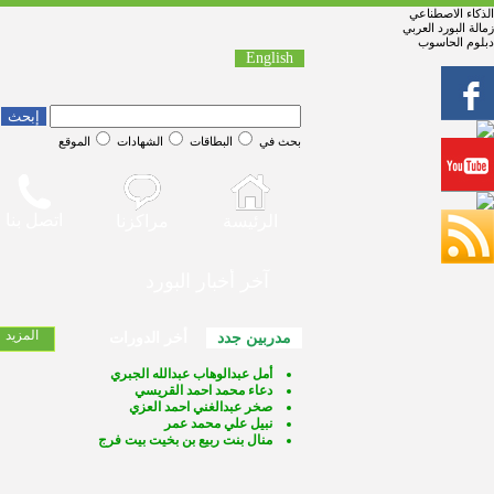
الذكاء الاصطناعي
زمالة البورد العربي
دبلوم الحاسوب
English
بحث في
البطاقات
الشهادات
الموقع
اتصل بنا
الرئيسة
مراكزنا
آخر أخبار البورد
المزيد
مدربين جدد
أخر الدورات
أمل عبدالوهاب عبدالله الجبري
دعاء محمد احمد القريسي
صخر عبدالغني احمد العزي
نبيل علي محمد عمر
منال بنت ربيع بن بخيت بيت فرج