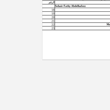
الرقم
Sohair Fathy Abdelhafeez
17
18
19
20
21
Mo
22
23