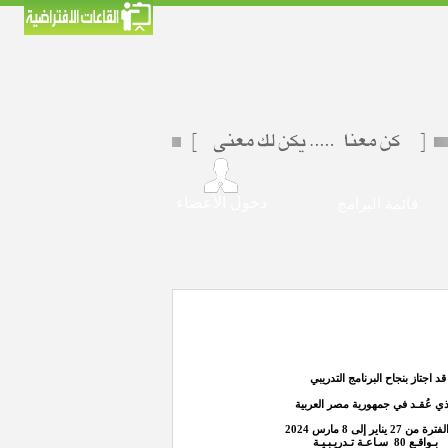
دخول الأعضاء
قائمة البرامج
قد اجتاز بنجاح
البرنامج التدريبي
ذي عُقـد
في
جمهورية مصر العربية
ة من 27 يناير إلى 8
مارس 2024
بـواقـع
80
سـاعـة تـدريـبـيـة