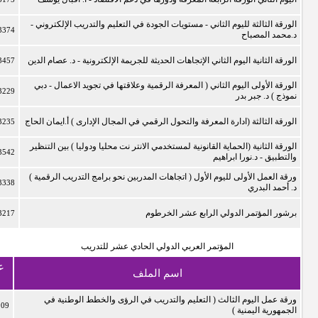
الورقة الثالثة لليوم الثاني - مستويات الجودة في التعليم والتدريب الإلكتروني -
3374
د.محمد المصباح
الورقة الثانية اليوم الثاني الإتجاهات الحديثة للجريمة الإلكترونية - د. عصام الدين
3457
الورقة الأولى اليوم الثاني ( المعرفة الرقمية وعلاقتها في تجويد الاعمال - دبي
3229
نموذج ) د. جبر بدر
الورقة الثالثة (ادارة المعرفة والتحول الرقمي في المجال الإدارى ) أ.ايمان الحاج
3235
الورقة الثانية (الحماية القانونية لمستخدمي الانتر نت محليا ودوليا ) بين التنظير
3542
والتطبيق - د.نورا ابراهيم
ورقة العمل الأولى لليوم الأول ( اتجاهات المدربين نحو برامج التدريب الرقمية )
3338
د. أحمد البدري
برشور المؤتمر الدولي الرابع عشر الخرطوم
3217
المؤتمر العربي الدولي الحادي عشر للتدريب
ع
اسم الملف
ورقة عمل اليوم الثالث ( التعليم والتدريب في الرؤى والخطط الوطنية في
909
الجمهورية اليمنية )