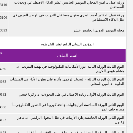
ورقة عمل د. امين المحلي المؤتمر الخامس عشر الذكاء الاصطناعي وتحديات
3119
المستقبل
ورقة عمل الدكتور أحمد البدري بعنوان مستقبل التدريب في الوطن العربي في
3100
ظل الذكاء الاصطناعي
مجلة المؤتمر الدولي الخامس عشر
3093
المؤتمر الدولي الرابع عشر الخرطوم
عد
اسم الملف
ا
اليوم الثالث الورقة الثانية -دور الأمكانيات التكنولوجية في نهضة التدريب - د.
3280
هشام عوض الكريم
اليوم الثالث الورقة الثالثة - التحول الرقمي وأثره على تطوير الأداء في المنشآت
4062
الطبية - د. أمين المحلي
اليوم الثالث الورقة الأولى ريادة الاعمال في ظل التحولات- د. زكريا خنجي
3192
اليوم الثاني الورقة السادسة أثر إيجابيات جائحة كورونا في التطور التكنلوجي - أ.
3380
منيرة خلف عمر
اليوم الثاني الورقة الخامسةإدارة الأزمات في ظل التحول الرقمي - د. ماهر
3192
زغلول
اليوم الثاني الورقة الرابعة المعرفة ودورها في دعم الاقتصاد - أ. اقبال يوسف
3175