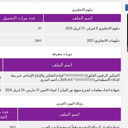
دبلوم الانجليزي
اسم الملف
عدد مرات التحميل
دبلوم الانجليزي 8 فبراير -25 ابريل 2026
97
دبلومات الانجليزي 2025
2661
دورات متفرقة
اسم الملف
التمكين الرقمي الفائق)) \\\\\\\\\\\\\\\\\\\\\\\"قيادة التفكير والإنتاج الإبداعي عبر بيئة
8
الذكاء الاصطناعي\\\\\\\\\\\\\\\\\\\\\\\" 6-6-2026 د.أحمد البدري
شهادة اعداد معلمات لشرح منهج نور البيان أ. لمياء الامين 31 مارس -20 ابريل 2026
4
زمالة البورد العربي
عدد 
اسم الملف
التح
شهادة اختبار الزمالة التنفيذية وفقاً لمنهجية البورد العربي
2631