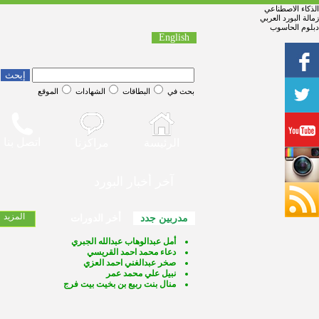
الذكاء الاصطناعي
زمالة البورد العربي
دبلوم الحاسوب
English
بحث في
البطاقات
الشهادات
الموقع
اتصل بنا
الرئيسة
مراكزنا
آخر أخبار البورد
المزيد
مدربين جدد
أخر الدورات
أمل عبدالوهاب عبدالله الجبري
دعاء محمد احمد القريسي
صخر عبدالغني احمد العزي
نبيل علي محمد عمر
منال بنت ربيع بن بخيت بيت فرج