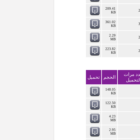
209.41
KB
361.02
KB
2.29
MB
223.82
KB
د مرات
الحجم
تحميل
لتحميل
148.05
KB
122.50
KB
4.23
MB
2.95
MB