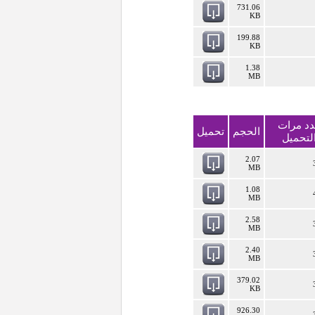
731.06
KB
199.88
KB
1.38
MB
د مرات
الحجم
تحميل
لتحميل
2.07
MB
1.08
MB
2.58
MB
2.40
MB
379.02
KB
926.30