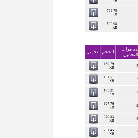
KB
733.78
KB
590.08
KB
دد مرات
الحجم
تحميل
لتحميل
189.79
KB
181.51
KB
173.21
KB
927.76
KB
279.83
KB
201.45
KB