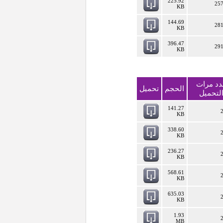
225.92
25
KB
144.69
28
KB
396.47
29
KB
دد مرات
الحجم
تحميل
لتحميل
141.27
KB
338.60
KB
236.27
KB
568.61
KB
635.03
KB
1.93
MB