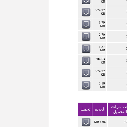
KB
774.22
KB
1.79
MB
2.70
MB
1.87
MB
204.53
KB
774.22
KB
2.18
MB
دد مرات
الحجم
تحميل
التحميل
4.96 MB
3