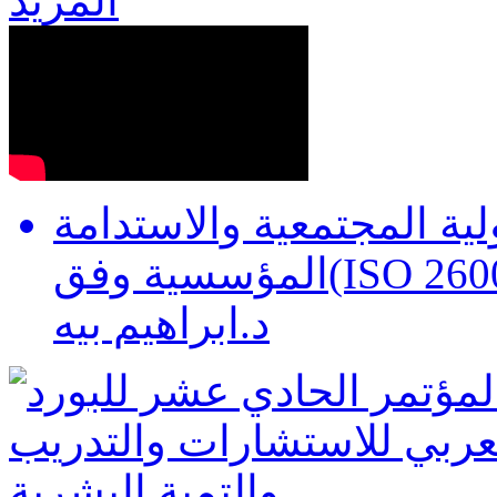
المزيد
لية المجتمعية والاستدامة
المؤسسية وفق(ISO 26000) 12 يونيو 2026 د.احمد البدري
د.ابراهيم بيه