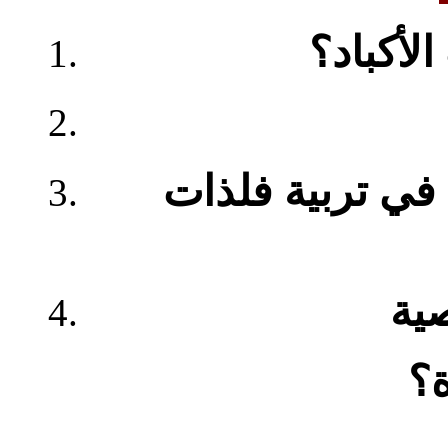
الأكباد؟
في تربية فلذات
؟