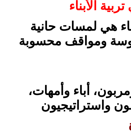
ربية الأبناء
بناء هي لمسات حانية
روسة ومواقف محسوبة
بون، أباء وأمهات،
ن واستراتيجيون