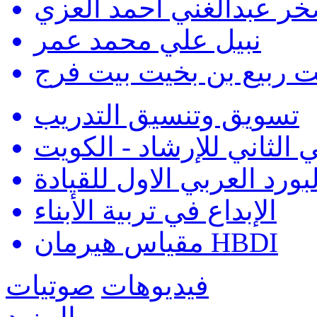
ر عبدالغني احمد العزي
نبيل علي محمد عمر
ت ربيع بن بخيت بيت فرج
تسويق وتنسيق التدريب
 الثاني للإرشاد - الكويت
بورد العربي الاول للقيادة
الإبداع في تربية الأبناء
مقياس هيرمان HBDI
فيديوهات
صوتيات